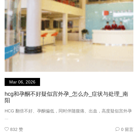
Mar 06, 2026
hcg和孕酮不好疑似宫外孕_怎么办_症状与处理_南
阳
HCG 翻倍不好、孕酮偏低，同时伴随腹痛、出血，高度疑似宫外孕
...
832 赞
0 留言