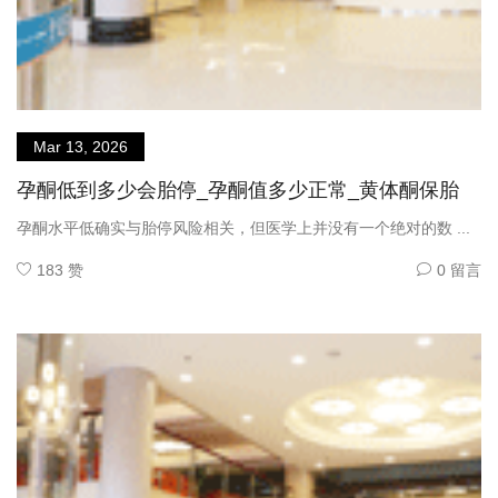
Mar 13, 2026
孕酮低到多少会胎停_孕酮值多少正常_黄体酮保胎
孕酮水平低确实与胎停风险相关，但医学上并没有一个绝对的数 ...
183 赞
0 留言