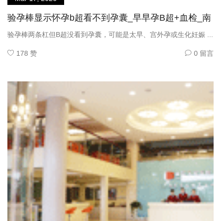
验孕棒显示怀孕b超看不到孕囊_早早孕B超+血检_南
验孕棒两条杠但B超没看到孕囊，可能是太早、宫外孕或生化妊娠 ...
178 赞
0 留言